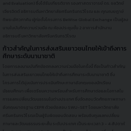
and Evaluation) ซึ่งได้รับเกียรติจาก รองศาสตราจารย์ ดร. ชลวิทย์
เจียรจิตต์ อธิการบดีมหาวิทยาลัยศรีนครินทรวิโรฒ และ คุณณยฎาษ์
ทิพยะอัศวภาคิน ผู้ก่อตั้งโครงการ BeWise Global Exchange เป็นผู้ลง
นามในบันทึกความร่วมมือ ณ ห้องประชุมชั้น 2 อาคารสำนักงาน
อธิการบดี มหาวิทยาลัยศรีนครินทรวิโรฒ
ก้าวสำคัญในการส่งเสริมเยาวชนไทยให้เข้าถึงการ
ศึกษาระดับนานาชาติ
โดยการลงนามบันทึกข้อตกลงความร่วมมือในครั้งนี้ ถือเป็นก้าวสำคัญ
ในการส่งเสริมเยาวชนไทยให้เข้าถึงการศึกษาระดับนานาชาติ ซึ่ง
โครงการได้มุ่งเน้นการประเมินทักษะภาษาอังกฤษของนักเรียน
มัธยมศึกษา เพื่อเตรียมความพร้อมสำหรับการศึกษาต่อและโอกาสใน
การแลกเปลี่ยนวัฒนธรรมในต่างประเทศ ซึ่งจัดสอบวัดศักยภาพภาษา
อังกฤษมาตรฐาน CEFR ด้วยข้อสอบ SWU-SET โดยมหาวิทยาลัย
ศรีนครินทรวิโรฒเป็นผู้รับผิดชอบจัดสอบ พร้อมชิงทุนแลกเปลี่ยน
ภาษาและวัฒนธรรมระยะสั้น ระดับประเทศ เป็นระยะเวลา 3 - 4 สัปดาห์