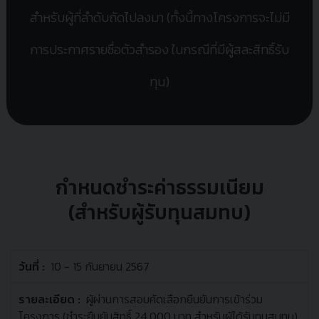
สำหรับผู้ที่ลำดับถัดไปลงมา
(ทั้งนี้ทางโครงการจะไม่มี
การประกาศรายชื่อตัวสำรอง
ในกรณีที่มีผู้สละสิทธิ์รับ
ทุน)
กำหนดชำระค่าธรรมเนียม
(สำหรับผู้รับทุนสมทบ)
10 - 15 กันยายน 2567
วัน
ราย
ที่
ละเอียด
ผู้ผ่านการสอบคัดเลือกยืนยันการเข้าร่วม
โครงการ (ชำระยืนยันสิทธิ์ 24,000 บาท สำหรับผู้ได้รับทุนสมทบ)