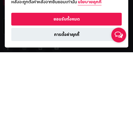
หลังจะถูกตั้งค่าหลังจากยินยอมเท่านั้น
นโยบายคุกกี้
ยอมรับทั้งหมด
การตั้งค่าคุกกี้
Head office
บริษัท บี ไวส์ คอร์ปอเรชั่น จำกัด (สำนักงานใหญ่)
271/66 หมู่บ้าน เดอะเวิร์กสเปซ ตรอก วัดท่าตะโก ต.ในเมือง
อ.เมืองนครราชสีมา จ.นครราชสีมา 30000
Office กรุงเทพฯ
Mitrtown Office Tower, Samyan Mitrtown, 24th – 27th